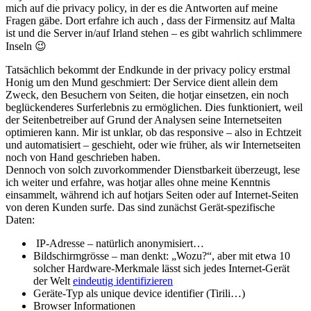
mich auf die privacy policy, in der es die Antworten auf meine
Fragen gäbe. Dort erfahre ich auch , dass der Firmensitz auf Malta
ist und die Server in/auf Irland stehen – es gibt wahrlich schlimmere
Inseln 😉
Tatsächlich bekommt der Endkunde in der privacy policy erstmal
Honig um den Mund geschmiert: Der Service dient allein dem
Zweck, den Besuchern von Seiten, die hotjar einsetzen, ein noch
beglückenderes Surferlebnis zu ermöglichen. Dies funktioniert, weil
der Seitenbetreiber auf Grund der Analysen seine Internetseiten
optimieren kann. Mir ist unklar, ob das responsive – also in Echtzeit
und automatisiert – geschieht, oder wie früher, als wir Internetseiten
noch von Hand geschrieben haben.
Dennoch von solch zuvorkommender Dienstbarkeit überzeugt, lese
ich weiter und erfahre, was hotjar alles ohne meine Kenntnis
einsammelt, während ich auf hotjars Seiten oder auf Internet-Seiten
von deren Kunden surfe. Das sind zunächst Gerät-spezifische
Daten:
IP-Adresse – natürlich anonymisiert…
Bildschirmgrösse – man denkt: „Wozu?“, aber mit etwa 10
solcher Hardware-Merkmale lässt sich jedes Internet-Gerät
der Welt
eindeutig identifizieren
Geräte-Typ als unique device identifier (Tirili…)
Browser Informationen