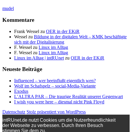
mudel
Kommentare
Frank Wessel
zu
OER in der EKiR
Wessel
zu
Bildung in der digitalen Welt – KMK beschäftigte
sich mit der Digitalisierung
F. Wessel
zu
Linux im Alltag
F. Wessel
zu
Linux im Alltag
Linux im Alltag | intRUnet
zu
OER in der EKiR
Neueste Beiträge
Influenced – wer beeinflußt eigentlich wen?
Wolf im Schafspelz – social-Media-Variante
Exodus
L’ALTRA PAR – Die traurige Realität unserer Gegenwart
I wish you were here – diesmal nicht Pink Floyd
Datenschutz
Stolz präsentiert von WordPress
intRUnet.de nutzt Cookies um die Nutzerfreundlichkeit
der Webseite zu verbessen. Durch Ihren Besuch
stimmen Sie dem zu.