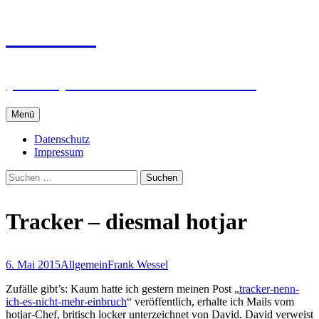
Zum
intRUnet
Inhalt
springen
(Im RU) Online unterstützt lernen
Menü
Datenschutz
Impressum
Suchen
nach:
Tracker – diesmal hotjar
6. Mai 2015
Allgemein
Frank Wessel
Zufälle gibt’s: Kaum hatte ich gestern meinen Post „
tracker-nenn-
ich-es-nicht-mehr-einbruch
“ veröffentlich, erhalte ich Mails vom
hotjar-Chef, britisch locker unterzeichnet von David. David verweist