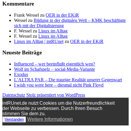
Kommentare
Frank Wessel
zu
OER in der EKiR
Wessel
zu
Bildung in der digitalen Welt – KMK beschäftigte
sich mit der Digitalisierung
F. Wessel
zu
Linux im Alltag
F. Wessel
zu
Linux im Alltag
Linux im Alltag | intRUnet
zu
OER in der EKiR
Neueste Beiträge
Influenced – wer beeinflußt eigentlich wen?
Wolf im Schafspelz – social-Media-Variante
Exodus
L’ALTRA PAR – Die traurige Realität unserer Gegenwart
I wish you were here – diesmal nicht Pink Floyd
Datenschutz
Stolz präsentiert von WordPress
intRUnet.de nutzt Cookies um die Nutzerfreundlichkeit
der Webseite zu verbessen. Durch Ihren Besuch
stimmen Sie dem zu.
Weitere Informationen
Verstanden