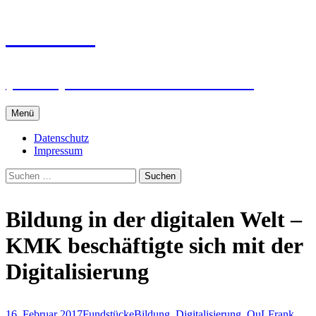
Zum
intRUnet
Inhalt
springen
(Im RU) Online unterstützt lernen
Menü
Datenschutz
Impressum
Suchen
nach:
Bildung in der digitalen Welt –
KMK beschäftigte sich mit der
Digitalisierung
16. Februar 2017
Fundstücke
Bildung
,
Digitalisierung
,
OuL
Frank