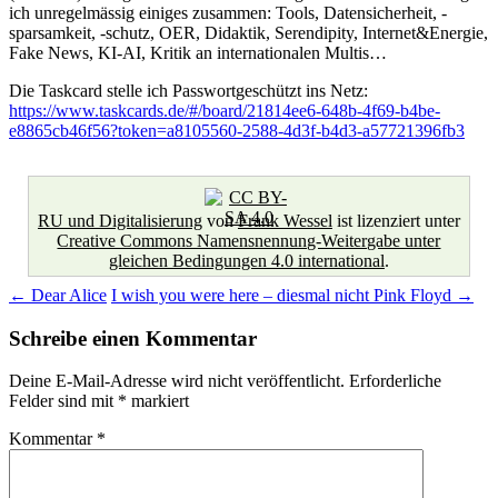
ich unregelmässig einiges zusammen: Tools, Datensicherheit, -
sparsamkeit, -schutz, OER, Didaktik, Serendipity, Internet&Energie,
Fake News, KI-AI, Kritik an internationalen Multis…
Die Taskcard stelle ich Passwortgeschützt ins Netz:
https://www.taskcards.de/#/board/21814ee6-648b-4f69-b4be-
e8865cb46f56?token=a8105560-2588-4d3f-b4d3-a57721396fb3
RU und Digitalisierung
von
Frank Wessel
ist lizenziert unter
Creative Commons Namensnennung-Weitergabe unter
gleichen Bedingungen 4.0 international
.
Beitragsnavigation
←
Dear Alice
I wish you were here – diesmal nicht Pink Floyd
→
Schreibe einen Kommentar
Deine E-Mail-Adresse wird nicht veröffentlicht.
Erforderliche
Felder sind mit
*
markiert
Kommentar
*