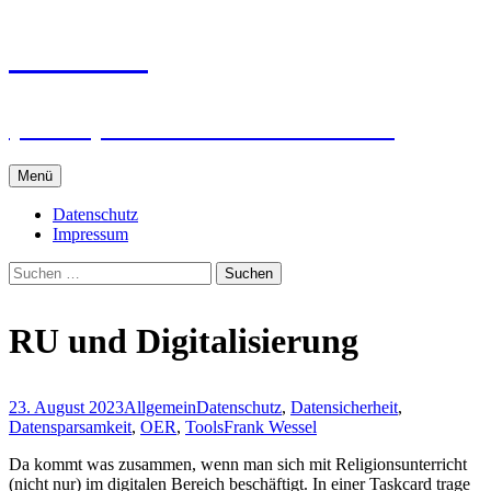
Zum
intRUnet
Inhalt
springen
(Im RU) Online unterstützt lernen
Menü
Datenschutz
Impressum
Suchen
nach:
RU und Digitalisierung
23. August 2023
Allgemein
Datenschutz
,
Datensicherheit
,
Datensparsamkeit
,
OER
,
Tools
Frank Wessel
Da kommt was zusammen, wenn man sich mit Religionsunterricht
(nicht nur) im digitalen Bereich beschäftigt. In einer Taskcard trage