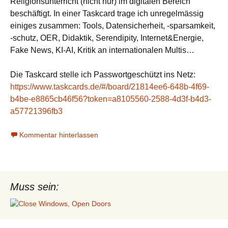
Religionsunterricht (nicht nur) im digitalen Bereich
beschäftigt. In einer Taskcard trage ich unregelmässig
einiges zusammen: Tools, Datensicherheit, -sparsamkeit,
-schutz, OER, Didaktik, Serendipity, Internet&Energie,
Fake News, KI-AI, Kritik an internationalen Multis…
Die Taskcard stelle ich Passwortgeschützt ins Netz:
https://www.taskcards.de/#/board/21814ee6-648b-4f69-
b4be-e8865cb46f56?token=a8105560-2588-4d3f-b4d3-
a57721396fb3
Kommentar hinterlassen
Muss sein: