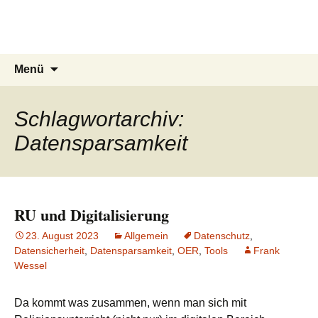
intRUnet
Zum
Inhalt
(Im RU) Online unterstützt lernen
springen
Suchen
Menü
nach:
Schlagwortarchiv:
Datensparsamkeit
RU und Digitalisierung
23. August 2023
Allgemein
Datenschutz
,
Datensicherheit
,
Datensparsamkeit
,
OER
,
Tools
Frank
Wessel
Da kommt was zusammen, wenn man sich mit