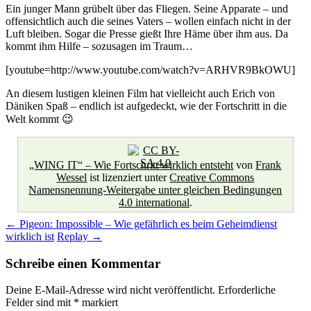
Ein junger Mann grübelt über das Fliegen. Seine Apparate – und
offensichtlich auch die seines Vaters – wollen einfach nicht in der
Luft bleiben. Sogar die Presse gießt Ihre Häme über ihm aus. Da
kommt ihm Hilfe – sozusagen im Traum…
[youtube=http://www.youtube.com/watch?v=ARHVR9BkOWU]
An diesem lustigen kleinen Film hat vielleicht auch Erich von
Däniken Spaß – endlich ist aufgedeckt, wie der Fortschritt in die
Welt kommt 😉
„WING IT“ – Wie Fortschritt wirklich entsteht
von
Frank
Wessel
ist lizenziert unter
Creative Commons
Namensnennung-Weitergabe unter gleichen Bedingungen
4.0 international
.
Beitragsnavigation
←
Pigeon: Impossible – Wie gefährlich es beim Geheimdienst
wirklich ist
Replay
→
Schreibe einen Kommentar
Deine E-Mail-Adresse wird nicht veröffentlicht.
Erforderliche
Felder sind mit
*
markiert