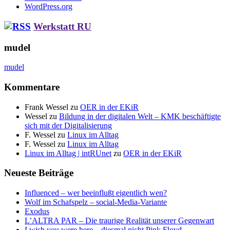
WordPress.org
Werkstatt RU
mudel
mudel
Kommentare
Frank Wessel
zu
OER in der EKiR
Wessel
zu
Bildung in der digitalen Welt – KMK beschäftigte
sich mit der Digitalisierung
F. Wessel
zu
Linux im Alltag
F. Wessel
zu
Linux im Alltag
Linux im Alltag | intRUnet
zu
OER in der EKiR
Neueste Beiträge
Influenced – wer beeinflußt eigentlich wen?
Wolf im Schafspelz – social-Media-Variante
Exodus
L’ALTRA PAR – Die traurige Realität unserer Gegenwart
I wish you were here – diesmal nicht Pink Floyd