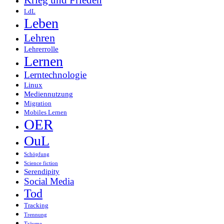
Krieg und Frieden
LdL
Leben
Lehren
Lehrerrolle
Lernen
Lerntechnologie
Linux
Mediennutzung
Migration
Mobiles Lernen
OER
OuL
Schöpfung
Science fiction
Serendipity
Social Media
Tod
Tracking
Trennung
Träume