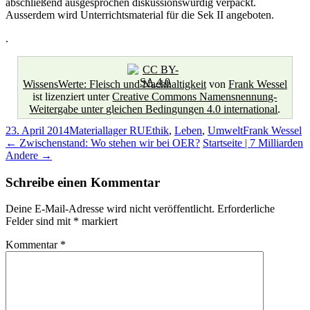
abschließend ausgesprochen diskussionswürdig verpackt.
Ausserdem wird Unterrichtsmaterial für die Sek II angeboten.
.
WissensWerte: Fleisch und Nachhaltigkeit
von
Frank Wessel
ist lizenziert unter
Creative Commons Namensnennung-
Weitergabe unter gleichen Bedingungen 4.0 international
.
23. April 2014
Materiallager RU
Ethik
,
Leben
,
Umwelt
Frank Wessel
Beitragsnavigation
←
Zwischenstand: Wo stehen wir bei OER?
Startseite | 7 Milliarden
Andere
→
Schreibe einen Kommentar
Deine E-Mail-Adresse wird nicht veröffentlicht.
Erforderliche
Felder sind mit
*
markiert
Kommentar
*