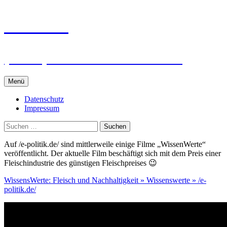
Zum
intRUnet
Inhalt
springen
(Im RU) Online unterstützt lernen
Menü
Datenschutz
Impressum
Suchen
nach:
Auf /e-politik.de/ sind mittlerweile einige Filme „WissenWerte“
veröffentlicht. Der aktuelle Film beschäftigt sich mit dem Preis einer
Fleischindustrie des günstigen Fleischpreises 😉
WissensWerte: Fleisch und Nachhaltigkeit » Wissenswerte » /e-
politik.de/