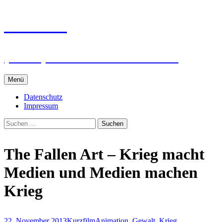
Zum
intRUnet
Inhalt
springen
(Im RU) Online unterstützt lernen
Menü
Datenschutz
Impressum
Suchen
nach:
The Fallen Art – Krieg macht
Medien und Medien machen
Krieg
22. November 2013
Kurzfilm
Animation
,
Gewalt
,
Krieg
,