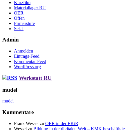
Kurzfilm
Materiallager RU
OER
Offen
Primarstufe
Sek I
Admin
Anmelden
Eintrags-Feed
Kommentar-Feed
WordPress.org
Werkstatt RU
mudel
mudel
Kommentare
Frank Wessel
zu
OER in der EKiR
Wessel
zu
Bildung in der digitalen Welt – KMK beschäftigte