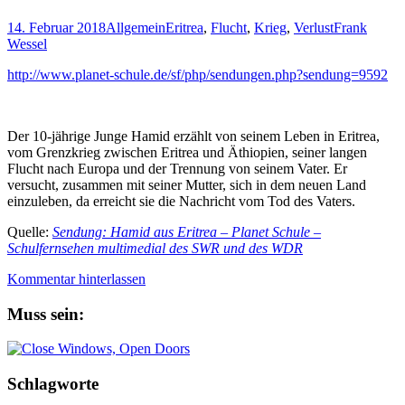
14. Februar 2018
Allgemein
Eritrea
,
Flucht
,
Krieg
,
Verlust
Frank
Wessel
http://www.planet-schule.de/sf/php/sendungen.php?sendung=9592
Der 10-jährige Junge Hamid erzählt von seinem Leben in Eritrea,
vom Grenzkrieg zwischen Eritrea und Äthiopien, seiner langen
Flucht nach Europa und der Trennung von seinem Vater. Er
versucht, zusammen mit seiner Mutter, sich in dem neuen Land
einzuleben, da erreicht sie die Nachricht vom Tod des Vaters.
Quelle:
Sendung: Hamid aus Eritrea – Planet Schule –
Schulfernsehen multimedial des SWR und des WDR
Kommentar hinterlassen
Muss sein:
Schlagworte