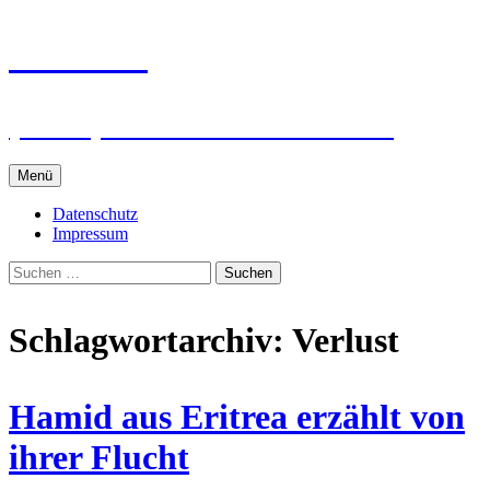
Zum
intRUnet
Inhalt
springen
(Im RU) Online unterstützt lernen
Menü
Datenschutz
Impressum
Suchen
nach:
Schlagwortarchiv: Verlust
Hamid aus Eritrea erzählt von
ihrer Flucht