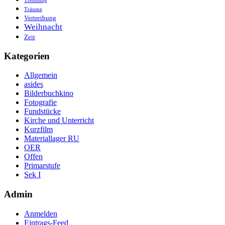
Trennung
Träume
Vertreibung
Weihnacht
Zeit
Kategorien
Allgemein
asides
Bilderbuchkino
Fotografie
Fundstücke
Kirche und Unterricht
Kurzfilm
Materiallager RU
OER
Offen
Primarstufe
Sek I
Admin
Anmelden
Eintrags-Feed