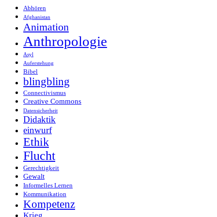
Abhören
Afghanistan
Animation
Anthropologie
Asyl
Auferstehung
Bibel
blingbling
Connectivismus
Creative Commons
Datensicherheit
Didaktik
einwurf
Ethik
Flucht
Gerechtigkeit
Gewalt
Informelles Lernen
Kommunikation
Kompetenz
Krieg