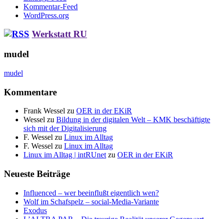
Kommentar-Feed
WordPress.org
Werkstatt RU
mudel
mudel
Kommentare
Frank Wessel
zu
OER in der EKiR
Wessel
zu
Bildung in der digitalen Welt – KMK beschäftigte
sich mit der Digitalisierung
F. Wessel
zu
Linux im Alltag
F. Wessel
zu
Linux im Alltag
Linux im Alltag | intRUnet
zu
OER in der EKiR
Neueste Beiträge
Influenced – wer beeinflußt eigentlich wen?
Wolf im Schafspelz – social-Media-Variante
Exodus