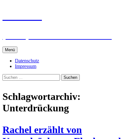
Zum
intRUnet
Inhalt
springen
(Im RU) Online unterstützt lernen
Menü
Datenschutz
Impressum
Suchen
nach:
Schlagwortarchiv:
Unterdrückung
Rachel erzählt von