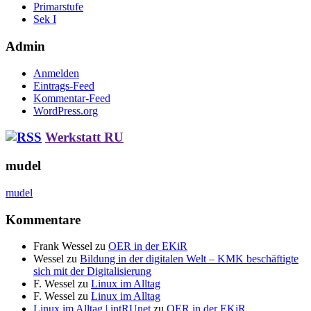
Primarstufe
Sek I
Admin
Anmelden
Eintrags-Feed
Kommentar-Feed
WordPress.org
Werkstatt RU
mudel
mudel
Kommentare
Frank Wessel
zu
OER in der EKiR
Wessel
zu
Bildung in der digitalen Welt – KMK beschäftigte
sich mit der Digitalisierung
F. Wessel
zu
Linux im Alltag
F. Wessel
zu
Linux im Alltag
Linux im Alltag | intRUnet
zu
OER in der EKiR