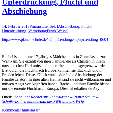
Unterdrückung, Flucht und
Abschiebung
14. Februar 2018
Primarstufe
,
Sek I
Abschiebung
,
Flucht
,
Unterdrückung
,
Vertreibung
Frank Wessel
http://www.planet-schule.de/sf/php/sendungen.php?sendung=9604
Rachel ist ein heute 17-jähriges Mädchen, das in Zentralasien zur
Welt kam. Sie erzählt von ihrer Familie, die als Christen in ihrem
muslimischen Herkunftsland unterdrückt und ausgegrenzt wurde.
Erst durch die Flucht nach Europa konnten sie glücklich und in
Frieden leben. Dieses Glück wurde durch die Abschiebung der
Familie zerstört. In ihrer alten Heimat sind sie nicht willkommen und
müssen Angst vor Angriffen haben. Rachel und ihrer Familie bleibt
nur die erneute Flucht nach Europa. Diesmal erhalten sie Asyl.
Quelle:
Sendung: Rachel aus Zentralasien – Planet Schule –
Schulfernsehen multimedial des SWR und des WDR
Kommentar hinterlassen