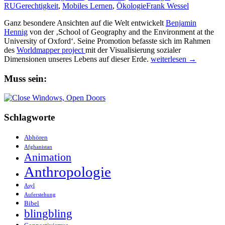
RU
Gerechtigkeit
,
Mobiles Lernen
,
Ökologie
Frank Wessel
Ganz besondere Ansichten auf die Welt entwickelt
Benjamin
Hennig
von der ‚School of Geography and the Environment at the
University of Oxford‘. Seine Promotion befasste sich im Rahmen
des
Worldmapper project
mit der Visualisierung sozialer
Views
Dimensionen unseres Lebens auf dieser Erde.
weiterlesen
→
of
the
Muss sein:
world
Schlagworte
Abhören
Afghanistan
Animation
Anthropologie
Asyl
Auferstehung
Bibel
blingbling