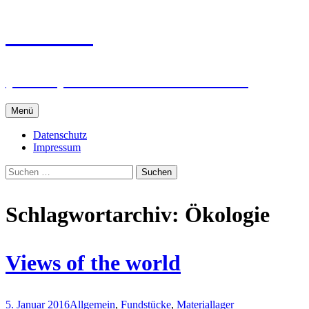
Zum
intRUnet
Inhalt
springen
(Im RU) Online unterstützt lernen
Menü
Datenschutz
Impressum
Suchen
nach:
Schlagwortarchiv: Ökologie
Views of the world
5. Januar 2016
Allgemein
,
Fundstücke
,
Materiallager