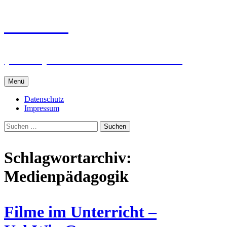
Zum
intRUnet
Inhalt
springen
(Im RU) Online unterstützt lernen
Menü
Datenschutz
Impressum
Suchen
nach:
Schlagwortarchiv:
Medienpädagogik
Filme im Unterricht –