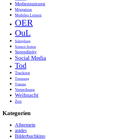
Mediennutzung
Migration
Mobiles Lernen
OER
OuL
Schöpfung
Science fiction
Serendipity
Social Media
Tod
Tracking
Trennung
Träume
Vertreibung
Weihnacht
Zeit
Kategorien
Allgemein
asides
Bilderbuchkino