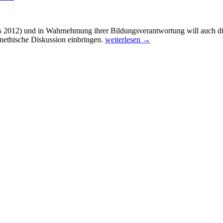
2012) und in Wahrnehmung ihrer Bildungsverantwortung will auch die
Verantwortung
enethische Diskussion einbringen.
weiterlesen
→
wahrnehmen,
Lerninhalte
teilen