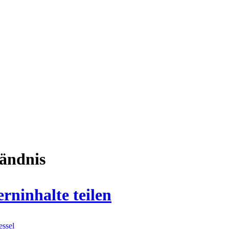
tändnis
ninhalte teilen
ssel