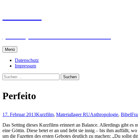
Zum
intRUnet
Inhalt
springen
(Im RU) Online unterstützt lernen
Menü
Datenschutz
Impressum
Suchen
nach:
Perfeito
17. Februar 2013
Kurzfilm
,
Materiallager RU
Anthropologie
,
Bibel
Fra
Das Setting dieses Kurzfilms erinnert an Balance. Allerdings gibt es n
eine Göttin. Diese betet er an und liebt sie innig – bis ihm auffällt, w
um die Fazetten des ersten Gebotes deutlich zu machen: „Du sollst di