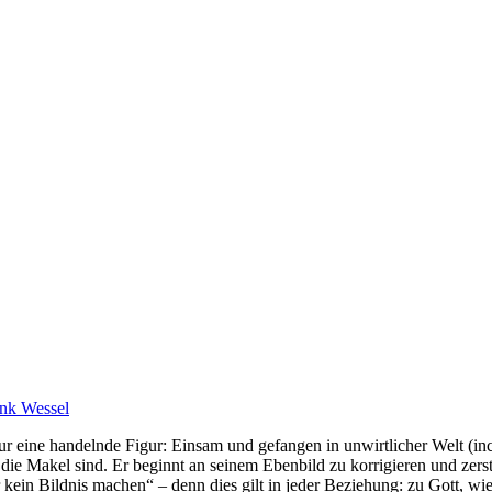
nk Wessel
ur eine handelnde Figur: Einsam und gefangen in unwirtlicher Welt (incur
o die Makel sind.
Er beginnt an seinem Ebenbild zu korrigieren und zerst
r kein Bildnis machen“ – denn dies gilt in jeder Beziehung: zu Gott, 