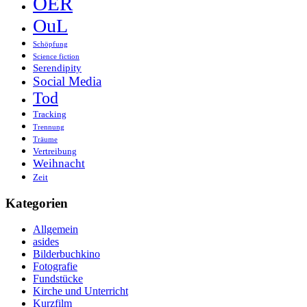
OER
OuL
Schöpfung
Science fiction
Serendipity
Social Media
Tod
Tracking
Trennung
Träume
Vertreibung
Weihnacht
Zeit
Kategorien
Allgemein
asides
Bilderbuchkino
Fotografie
Fundstücke
Kirche und Unterricht
Kurzfilm