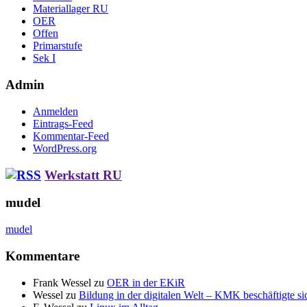
Materiallager RU
OER
Offen
Primarstufe
Sek I
Admin
Anmelden
Eintrags-Feed
Kommentar-Feed
WordPress.org
Werkstatt RU
mudel
mudel
Kommentare
Frank Wessel
zu
OER in der EKiR
Wessel
zu
Bildung in der digitalen Welt – KMK beschäftigte sic