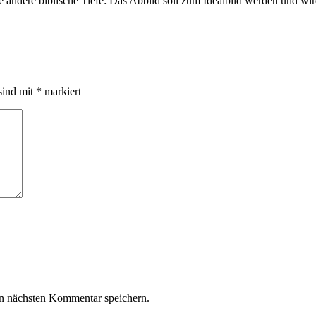
ne andere biblische Tiefe: Das Abbild soll zum Idealbild werden und wird
sind mit
*
markiert
n nächsten Kommentar speichern.