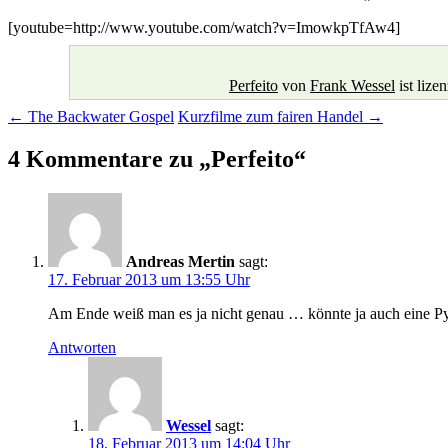
[youtube=http://www.youtube.com/watch?v=ImowkpTfAw4]
Perfeito
von
Frank Wessel
ist lize
Beitragsnavigation
←
The Backwater Gospel
Kurzfilme zum fairen Handel
→
4 Kommentare zu „
Perfeito
“
Andreas Mertin
sagt:
17. Februar 2013 um 13:55 Uhr
Am Ende weiß man es ja nicht genau … könnte ja auch eine P
Antworten
Wessel
sagt:
18. Februar 2013 um 14:04 Uhr