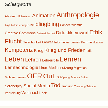
Schlagworte
Anthropologie
Animation
Abhören
Afghanistan
blingbling
Bibel
Connectivismus
Asyl
Auferstehung
Ethik
Didaktik
einwurf
Creative Commons
Datensicherheit
Flucht
Gewalt
Gerechtigkeit
Informelles Lernen
Kommunikation
Kompetenz
Krieg und Frieden
Krieg
LdL
Leben
Lernen
Lehren
Lehrerrolle
Lerntechnologie
Linux
Mediennutzung
Migration
OER
OuL
Mobiles Lernen
Schöpfung
Science fiction
Tod
Social Media
Serendipity
Tracking
Trennung
Träume
Weihnacht
Vertreibung
Zeit