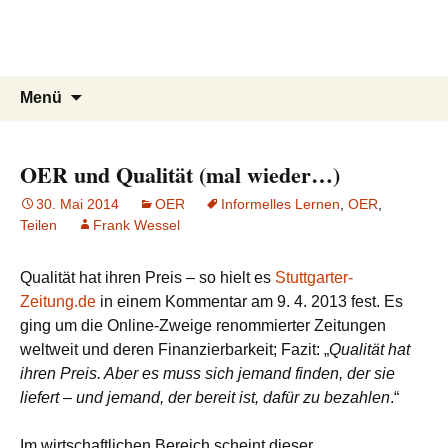
intRUnet
Zum
Inhalt
(Im RU) Online unterstützt lernen
springen
Suchen
Menü
nach:
OER und Qualität (mal wieder…)
30. Mai 2014
OER
Informelles Lernen
,
OER
,
Teilen
Frank Wessel
Qualität hat ihren Preis – so hielt es
Stuttgarter-
Zeitung.de
in einem Kommentar am 9. 4. 2013 fest. Es
ging um die Online-Zweige renommierter Zeitungen
weltweit und deren Finanzierbarkeit; Fazit: „
Qualität hat
ihren Preis. Aber es muss sich jemand finden, der sie
liefert – und jemand, der bereit ist, dafür zu bezahlen
.“
Im wirtschaftlichen Bereich scheint dieser