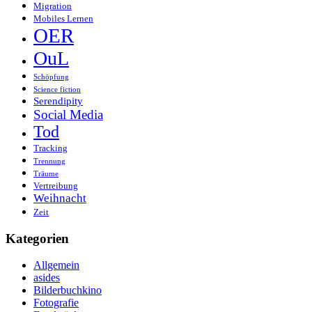
Migration
Mobiles Lernen
OER
OuL
Schöpfung
Science fiction
Serendipity
Social Media
Tod
Tracking
Trennung
Träume
Vertreibung
Weihnacht
Zeit
Kategorien
Allgemein
asides
Bilderbuchkino
Fotografie