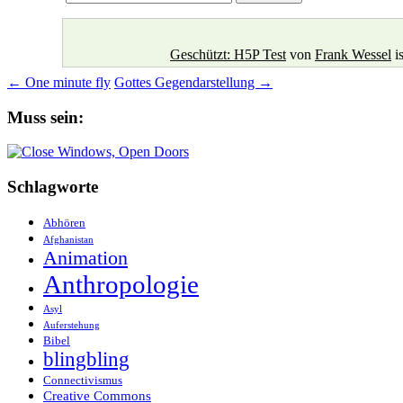
Geschützt: H5P Test
von
Frank Wessel
is
Beitragsnavigation
←
One minute fly
Gottes Gegendarstellung
→
Muss sein:
Schlagworte
Abhören
Afghanistan
Animation
Anthropologie
Asyl
Auferstehung
Bibel
blingbling
Connectivismus
Creative Commons