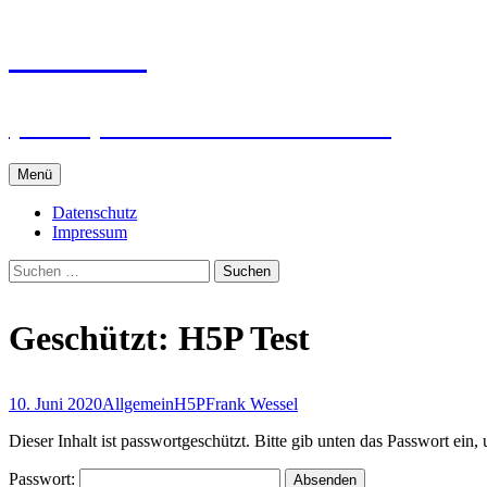
Zum
intRUnet
Inhalt
springen
(Im RU) Online unterstützt lernen
Menü
Datenschutz
Impressum
Suchen
nach:
Geschützt: H5P Test
10. Juni 2020
Allgemein
H5P
Frank Wessel
Dieser Inhalt ist passwortgeschützt. Bitte gib unten das Passwort ein
Passwort: