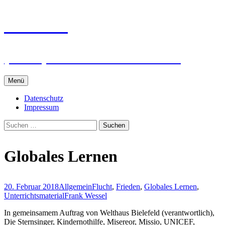
Zum
intRUnet
Inhalt
springen
(Im RU) Online unterstützt lernen
Menü
Datenschutz
Impressum
Suchen
nach:
Globales Lernen
20. Februar 2018
Allgemein
Flucht
,
Frieden
,
Globales Lernen
,
Unterrichtsmaterial
Frank Wessel
In gemeinsamem Auftrag von Welthaus Bielefeld (verantwortlich),
Die Sternsinger, Kindernothilfe, Misereor, Missio, UNICEF,