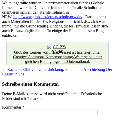
Welthungerhilfe wurden Unterrichtsmaterialien für das Globale
Lernen entwickelt. Die Unterrichtsmodule für alle Schulformen
orientieren sich an den Kernlehrplänen in
NRW:
http://www.globales-lernen-schule-nrw.de/
. Darin gibt es
auch Materialien für den Ev. Religionsunterricht (z.B.: „Ich war
fremd“ für die Grundschule). Entlang dieser Hinweise lassen sich
auch Einsatzmöglichkeiten für einige der Filme in diesem Blog
entdecken.
Globales Lernen
von
Frank Wessel
ist lizenziert unter
Creative Commons Namensnennung-Weitergabe unter
gleichen Bedingungen 4.0 international
.
Beitragsnavigation
←
Rachel erzählt von Unterdrückung, Flucht und Abschiebung
Der
Rassist in uns
→
Schreibe einen Kommentar
Deine E-Mail-Adresse wird nicht veröffentlicht.
Erforderliche
Felder sind mit
*
markiert
Kommentar
*