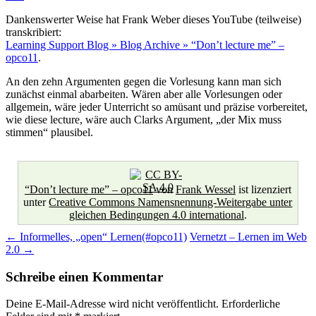
Dankenswerter Weise hat Frank Weber dieses YouTube (teilweise)
transkribiert:
Learning Support Blog » Blog Archive » “Don’t lecture me” –
opco11
.
An den zehn Argumenten gegen die Vorlesung kann man sich
zunächst einmal abarbeiten. Wären aber alle Vorlesungen oder
allgemein, wäre jeder Unterricht so amüsant und präzise vorbereitet,
wie diese lecture, wäre auch Clarks Argument, „der Mix muss
stimmen“ plausibel.
“Don’t lecture me” – opco11
von
Frank Wessel
ist lizenziert
unter
Creative Commons Namensnennung-Weitergabe unter
gleichen Bedingungen 4.0 international
.
Beitragsnavigation
←
Informelles, „open“ Lernen(#opco11)
Vernetzt – Lernen im Web
2.0
→
Schreibe einen Kommentar
Deine E-Mail-Adresse wird nicht veröffentlicht.
Erforderliche