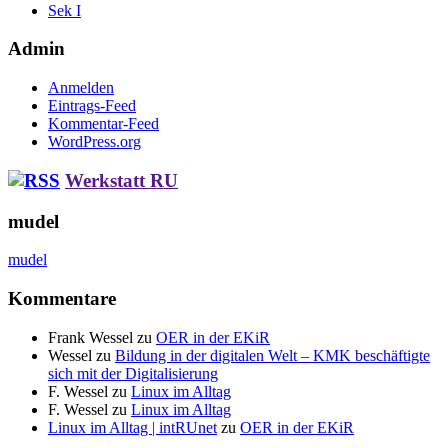
Sek I
Admin
Anmelden
Eintrags-Feed
Kommentar-Feed
WordPress.org
Werkstatt RU
mudel
mudel
Kommentare
Frank Wessel
zu
OER in der EKiR
Wessel
zu
Bildung in der digitalen Welt – KMK beschäftigte
sich mit der Digitalisierung
F. Wessel
zu
Linux im Alltag
F. Wessel
zu
Linux im Alltag
Linux im Alltag | intRUnet
zu
OER in der EKiR