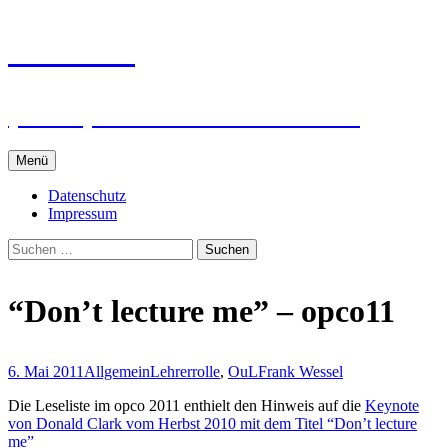
Zum
intRUnet
Inhalt
springen
(Im RU) Online unterstützt lernen
Menü
Datenschutz
Impressum
Suchen
nach:
“Don’t lecture me” – opco11
6. Mai 2011
Allgemein
Lehrerrolle
,
OuL
Frank Wessel
Die Leseliste im opco 2011 enthielt den Hinweis auf die
Keynote
von Donald Clark vom Herbst 2010 mit dem Titel “Don’t lecture
me”