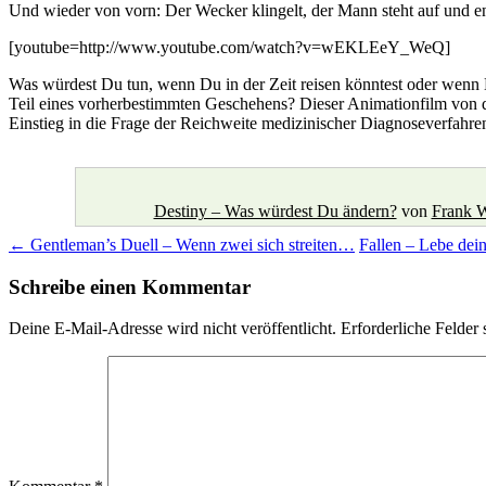
Und wieder von vorn: Der Wecker klingelt, der Mann steht auf und e
[youtube=http://www.youtube.com/watch?v=wEKLEeY_WeQ]
Was würdest Du tun, wenn Du in der Zeit reisen könntest oder wenn D
Teil eines vorherbestimmten Geschehens? Dieser Animationfilm von dr
Einstieg in die Frage der Reichweite medizinischer Diagnoseverfahre
Destiny – Was würdest Du ändern?
von
Frank W
Beitragsnavigation
←
Gentleman’s Duell – Wenn zwei sich streiten…
Fallen – Lebe de
Schreibe einen Kommentar
Deine E-Mail-Adresse wird nicht veröffentlicht.
Erforderliche Felder 