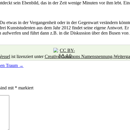
ntdeckt sein Ebenbild, das in der Zeit wenige Minuten vor ihm lebt. 
u etwas in der Vergangenheit oder in der Gegenwart verändern könntes
ei Kunststudenten aus dem Jahr 2012 findet seine eigene Antwort. Er t
n aufwerfen und führt dann z.B. in die Diskussion über den Busen von 
essel
ist lizenziert unter
Creative Commons Namensnennung-Weitergabe 
inen Traum
→
sind mit
*
markiert