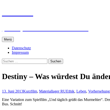
Zum
intRUnet
Inhalt
springen
(Im RU) Online unterstützt lernen
Menü
Datenschutz
Impressum
Suchen
nach:
Destiny – Was würdest Du ände
13. Juni 2013
Kurzfilm
,
Materiallager RU
Ethik
,
Leben
,
Vorhersehung
Eine Variation zum Spielfilm „Und täglich grüßt das Murmeltier“. Der
Bus. Schnitt!