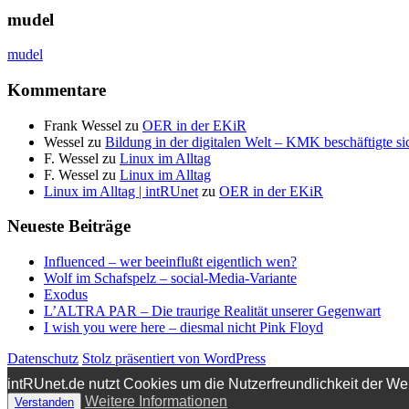
mudel
mudel
Kommentare
Frank Wessel
zu
OER in der EKiR
Wessel
zu
Bildung in der digitalen Welt – KMK beschäftigte sic
F. Wessel
zu
Linux im Alltag
F. Wessel
zu
Linux im Alltag
Linux im Alltag | intRUnet
zu
OER in der EKiR
Neueste Beiträge
Influenced – wer beeinflußt eigentlich wen?
Wolf im Schafspelz – social-Media-Variante
Exodus
L’ALTRA PAR – Die traurige Realität unserer Gegenwart
I wish you were here – diesmal nicht Pink Floyd
Datenschutz
Stolz präsentiert von WordPress
intRUnet.de nutzt Cookies um die Nutzerfreundlichkeit der W
Weitere Informationen
Verstanden