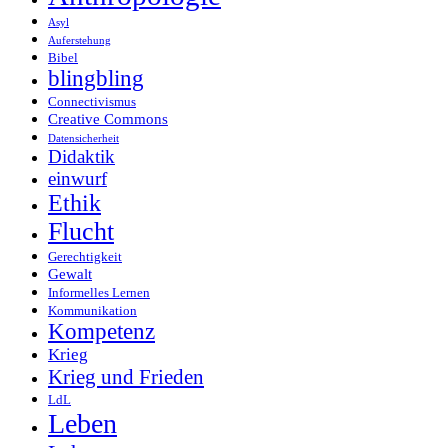
Asyl
Auferstehung
Bibel
blingbling
Connectivismus
Creative Commons
Datensicherheit
Didaktik
einwurf
Ethik
Flucht
Gerechtigkeit
Gewalt
Informelles Lernen
Kommunikation
Kompetenz
Krieg
Krieg und Frieden
LdL
Leben