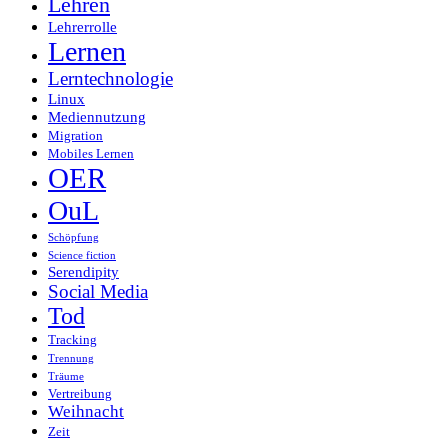
Lehren
Lehrerrolle
Lernen
Lerntechnologie
Linux
Mediennutzung
Migration
Mobiles Lernen
OER
OuL
Schöpfung
Science fiction
Serendipity
Social Media
Tod
Tracking
Trennung
Träume
Vertreibung
Weihnacht
Zeit