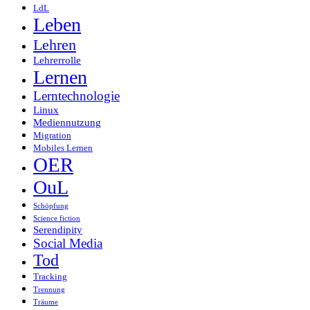
LdL
Leben
Lehren
Lehrerrolle
Lernen
Lerntechnologie
Linux
Mediennutzung
Migration
Mobiles Lernen
OER
OuL
Schöpfung
Science fiction
Serendipity
Social Media
Tod
Tracking
Trennung
Träume