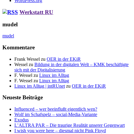
WordPress.org
Werkstatt RU
mudel
mudel
Kommentare
Frank Wessel
zu
OER in der EKiR
Wessel
zu
Bildung in der digitalen Welt – KMK beschäftigte
sich mit der Digitalisierung
F. Wessel
zu
Linux im Alltag
F. Wessel
zu
Linux im Alltag
Linux im Alltag | intRUnet
zu
OER in der EKiR
Neueste Beiträge
Influenced – wer beeinflußt eigentlich wen?
Wolf im Schafspelz – social-Media-Variante
Exodus
L’ALTRA PAR – Die traurige Realität unserer Gegenwart
I wish you were here – diesmal nicht Pink Floyd