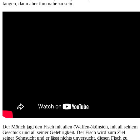
fangen, dann aber ihm nahe zu sein.
Der Mönch jagt den Fisch mit allen (Waffen-)künsten, mit all seinem
Geschick und all seiner Gelehrigkeit. Der Fisch wird zum Ziel
seiner Sehnsucht und er lässt nichts unversucht, diesen Fisch zu