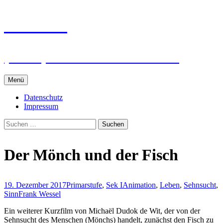
Zum
intRUnet
Inhalt
springen
(Im RU) Online unterstützt lernen
Menü
Datenschutz
Impressum
Suchen
nach:
Der Mönch und der Fisch
19. Dezember 2017
Primarstufe
,
Sek I
Animation
,
Leben
,
Sehnsucht
,
Sinn
Frank Wessel
Ein weiterer Kurzfilm von Michaël Dudok de Wit, der von der
Sehnsucht des Menschen (Mönchs) handelt, zunächst den Fisch zu