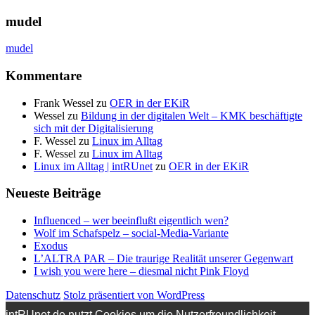
mudel
mudel
Kommentare
Frank Wessel
zu
OER in der EKiR
Wessel
zu
Bildung in der digitalen Welt – KMK beschäftigte
sich mit der Digitalisierung
F. Wessel
zu
Linux im Alltag
F. Wessel
zu
Linux im Alltag
Linux im Alltag | intRUnet
zu
OER in der EKiR
Neueste Beiträge
Influenced – wer beeinflußt eigentlich wen?
Wolf im Schafspelz – social-Media-Variante
Exodus
L’ALTRA PAR – Die traurige Realität unserer Gegenwart
I wish you were here – diesmal nicht Pink Floyd
Datenschutz
Stolz präsentiert von WordPress
intRUnet.de nutzt Cookies um die Nutzerfreundlichkeit