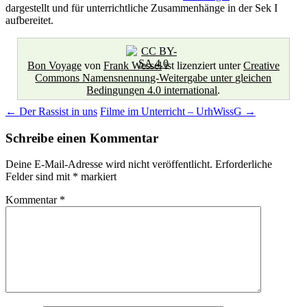
dargestellt und für unterrichtliche Zusammenhänge in der Sek I
aufbereitet.
Bon Voyage
von
Frank Wessel
ist lizenziert unter
Creative
Commons Namensnennung-Weitergabe unter gleichen
Bedingungen 4.0 international
.
Beitragsnavigation
←
Der Rassist in uns
Filme im Unterricht – UrhWissG
→
Schreibe einen Kommentar
Deine E-Mail-Adresse wird nicht veröffentlicht.
Erforderliche
Felder sind mit
*
markiert
Kommentar
*