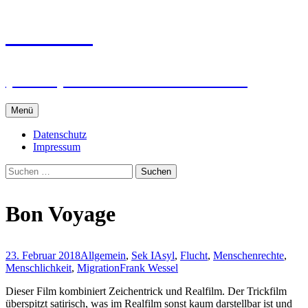
Zum
intRUnet
Inhalt
springen
(Im RU) Online unterstützt lernen
Menü
Datenschutz
Impressum
Suchen
nach:
Bon Voyage
23. Februar 2018
Allgemein
,
Sek I
Asyl
,
Flucht
,
Menschenrechte
,
Menschlichkeit
,
Migration
Frank Wessel
Dieser Film kombiniert Zeichentrick und Realfilm. Der Trickfilm
überspitzt satirisch, was im Realfilm sonst kaum darstellbar ist und