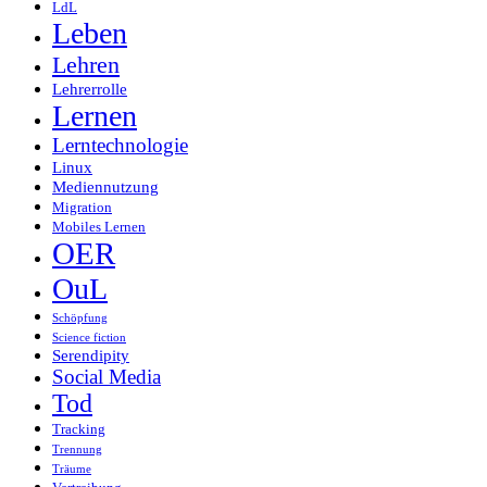
LdL
Leben
Lehren
Lehrerrolle
Lernen
Lerntechnologie
Linux
Mediennutzung
Migration
Mobiles Lernen
OER
OuL
Schöpfung
Science fiction
Serendipity
Social Media
Tod
Tracking
Trennung
Träume