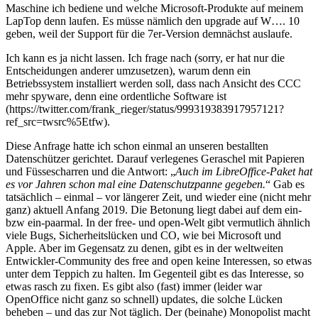
Maschine ich bediene und welche Microsoft-Produkte auf meinem
LapTop denn laufen. Es müsse nämlich den upgrade auf W…. 10
geben, weil der Support für die 7er-Version demnächst auslaufe.
Ich kann es ja nicht lassen. Ich frage nach (sorry, er hat nur die
Entscheidungen anderer umzusetzen), warum denn ein
Betriebssystem installiert werden soll, dass nach Ansicht des CCC
mehr spyware, denn eine ordentliche Software ist
(https://twitter.com/frank_rieger/status/999319383917957121?
ref_src=twsrc%5Etfw).
Diese Anfrage hatte ich schon einmal an unseren bestallten
Datenschützer gerichtet. Darauf verlegenes Geraschel mit Papieren
und Füssescharren und die Antwort: „
Auch im LibreOffice-Paket hat
es vor Jahren schon mal eine Datenschutzpanne gegeben.
“ Gab es
tatsächlich – einmal – vor längerer Zeit, und wieder eine (nicht mehr
ganz) aktuell Anfang 2019. Die Betonung liegt dabei auf dem ein-
bzw ein-paarmal. In der free- und open-Welt gibt vermutlich ähnlich
viele Bugs, Sicherheitslücken und CO, wie bei Microsoft und
Apple. Aber im Gegensatz zu denen, gibt es in der weltweiten
Entwickler-Community des free and open keine Interessen, so etwas
unter dem Teppich zu halten. Im Gegenteil gibt es das Interesse, so
etwas rasch zu fixen. Es gibt also (fast) immer (leider war
OpenOffice nicht ganz so schnell) updates, die solche Lücken
beheben – und das zur Not täglich. Der (beinahe) Monopolist macht