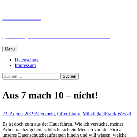
Zum
intRUnet
Inhalt
springen
(Im RU) Online unterstützt lernen
Menü
Datenschutz
Impressum
Suchen
nach:
Aus 7 mach 10 – nicht!
23. August 2019
Allgemein
,
Offen
Linux
,
Mündigkeit
Frank Wessel
Es ist doch zum aus der Haut fahren. Wie ich versuche, meiner
Arbeit nachzugehen, schleicht sich ein Mensch von der Firma
unseres Datenschutzbeauftragten hinein und will wissen, welche