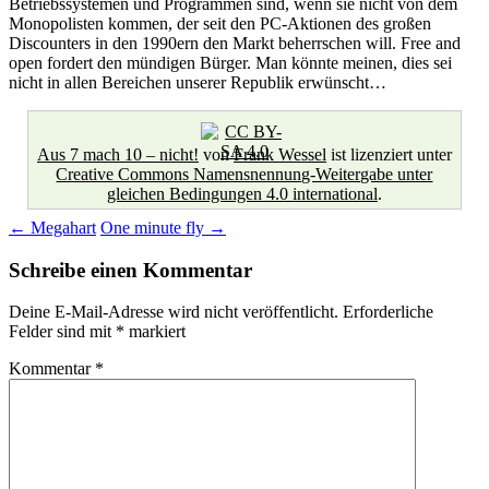
Betriebssystemen und Programmen sind, wenn sie nicht von dem
Monopolisten kommen, der seit den PC-Aktionen des großen
Discounters in den 1990ern den Markt beherrschen will. Free and
open fordert den mündigen Bürger. Man könnte meinen, dies sei
nicht in allen Bereichen unserer Republik erwünscht…
Aus 7 mach 10 – nicht!
von
Frank Wessel
ist lizenziert unter
Creative Commons Namensnennung-Weitergabe unter
gleichen Bedingungen 4.0 international
.
Beitragsnavigation
←
Megahart
One minute fly
→
Schreibe einen Kommentar
Deine E-Mail-Adresse wird nicht veröffentlicht.
Erforderliche
Felder sind mit
*
markiert
Kommentar
*