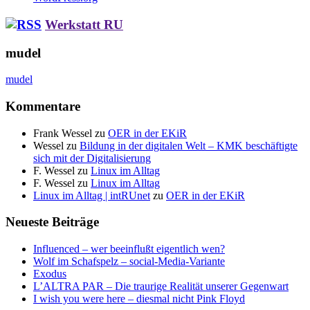
Werkstatt RU
mudel
mudel
Kommentare
Frank Wessel
zu
OER in der EKiR
Wessel
zu
Bildung in der digitalen Welt – KMK beschäftigte
sich mit der Digitalisierung
F. Wessel
zu
Linux im Alltag
F. Wessel
zu
Linux im Alltag
Linux im Alltag | intRUnet
zu
OER in der EKiR
Neueste Beiträge
Influenced – wer beeinflußt eigentlich wen?
Wolf im Schafspelz – social-Media-Variante
Exodus
L’ALTRA PAR – Die traurige Realität unserer Gegenwart
I wish you were here – diesmal nicht Pink Floyd